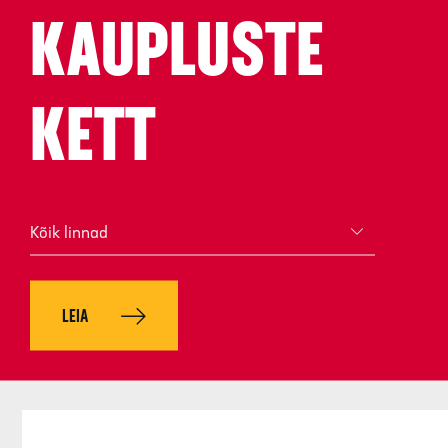
KAUPLUSTE
Meist
Äriüksused
E-poed
Kar
KETT
KURESSAARE LI