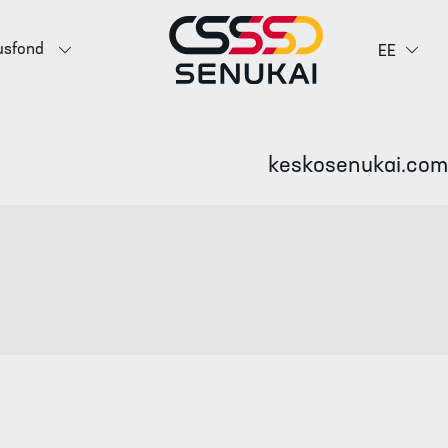
usfond
EE