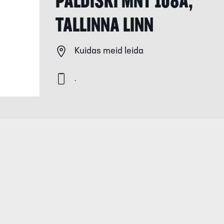
PALDISKI MNT 108A,
TALLINNA LINN
Kuidas meid leida
.