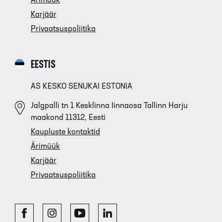
Ärimüük
Karjäär
Privaatsuspoliitika
EESTIS
AS KESKO SENUKAI ESTONIA
Jalgpalli tn 1 Kesklinna Iinnaosa Tallinn Harju
maakond 11312, Eesti
Kaupluste kontaktid
Ärimüük
Karjäär
Privaatsuspoliitika