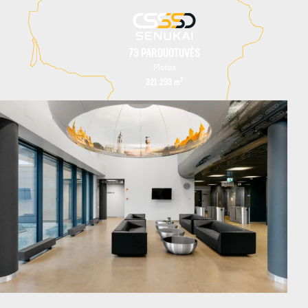
73 PARDUOTUVĖS
Plotas
2
321 293
m