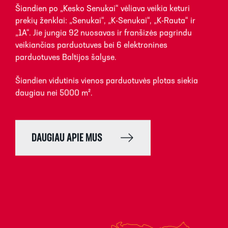
Šiandien po „Kesko Senukai“ vėliava veikia keturi
prekių ženklai: „Senukai“, „K-Senukai“, „K-Rauta“ ir
„1A“. Jie jungia 92 nuosavas ir franšizės pagrindu
veikiančias parduotuves bei 6 elektronines
parduotuves Baltijos šalyse.
Šiandien vidutinis vienos parduotuvės plotas siekia
daugiau nei 5000 m².
DAUGIAU APIE MUS