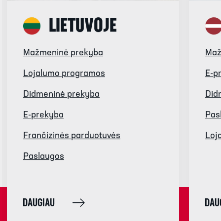
LIETUVOJE
Mažmeninė prekyba
Maž
Lojalumo programos
E-p
Didmeninė prekyba
Did
E-prekyba
Pas
Frančizinės parduotuvės
Loj
Paslaugos
DAUGIAU
DAU