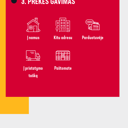
3. PREKĖS GAVIMAS​
Į namus​
Kitu adresu​
Parduotuvėje
Į pristatymo
Paštomate
tašką​