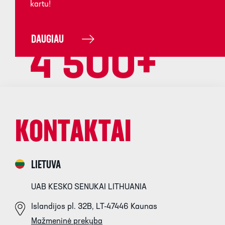
kartu!
DAUGIAU
4 500
+
kolegų Baltijos šalyse
KONTAKTAI
LIETUVA
Į KARJEROS PUSLAPĮ
UAB KESKO SENUKAI LITHUANIA
Islandijos pl. 32B, LT-47446 Kaunas
Mažmeninė prekyba