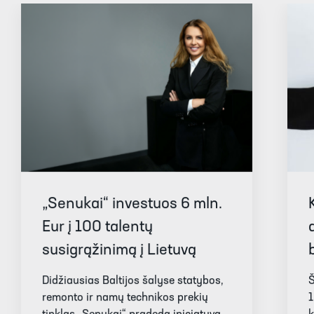
„Senukai“ investuos 6 mln.
Eur į 100 talentų
susigrąžinimą į Lietuvą
Didžiausias Baltijos šalyse statybos,
Š
remonto ir namų technikos prekių
1