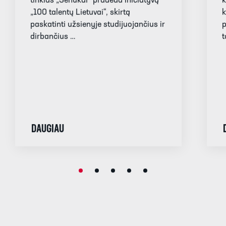
tinklas „Senukai“ pradeda iniciatyvą
k
„100 talentų Lietuvai“, skirtą
k
paskatinti užsienyje studijuojančius ir
p
dirbančius …
t
DAUGIAU