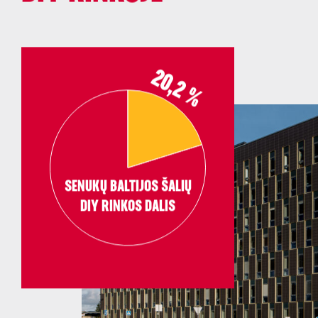
20,2
%
SENUKŲ BALTIJOS ŠALIŲ
DIY RINKOS DALIS