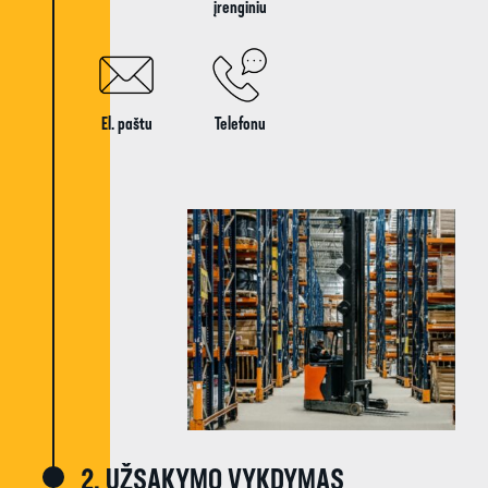
įrenginiu​
El. paštu​
Telefonu​
2. UŽSAKYMO VYKDYMAS​