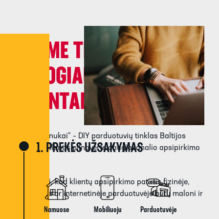
ESAME TEN, KUR
PATOGIAUSIA
KLIENTAMS
„Kesko Senukai“ – DIY parduotuvių tinklas Baltijos
1. PREKĖS UŽSAKYMAS​
šalyse, siūlantis pilnavertę daugiakanalio apsipirkimo
patirtį.
Mums rūpi, kad klientų apsipirkimo patirtis fizinėje,
mobiliojoje ar internetinėje parduotuvėje būtų maloni ir
patogi.
Namuose
Mobiliuoju
Parduotuvėje