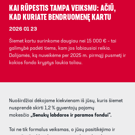
KAI RŪPESTIS TAMPA VEIKSMU: AČIŪ,
KAD KURIATE BENDRUOMENĘ KARTU
2026 01 23
Šiemet kartu surinkome daugiau nei 15 000 € – tai
galimybė padėti tiems, kam jos labiausiai reikia.
Dalijamės, ką nuveikėme per 2025 m. pirmąjį pusmetį ir
kokios fondo kryptys laukia toliau.
Nuoširdžiai dėkojame kiekvienam iš jūsų, kuris šiemet
nusprendė skirti 1,2 % gyventojų pajamų
mokesčio
„Senukų labdaros ir paramos fondui”.
Tai ne tik formalus veiksmas, o jūsų pasitikėjimo ir