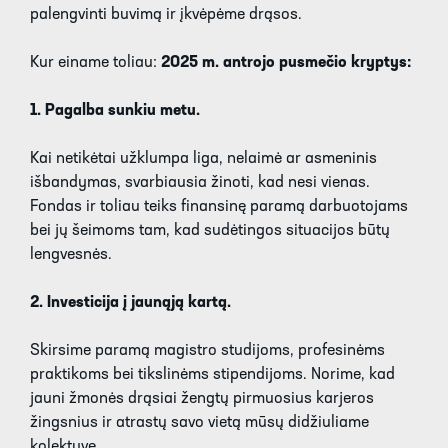
palengvinti buvimą ir įkvėpėme drąsos.
Kur einame toliau:
2025 m. antrojo pusmečio kryptys:
1. Pagalba sunkiu metu.
Kai netikėtai užklumpa liga, nelaimė ar asmeninis
išbandymas, svarbiausia žinoti, kad nesi vienas.
Fondas ir toliau teiks finansinę paramą darbuotojams
bei jų šeimoms tam, kad sudėtingos situacijos būtų
lengvesnės.
2. Investicija į jaunąją kartą.
Skirsime paramą magistro studijoms, profesinėms
praktikoms bei tikslinėms stipendijoms. Norime, kad
jauni žmonės drąsiai žengtų pirmuosius karjeros
žingsnius ir atrastų savo vietą mūsų didžiuliame
kolektyve.