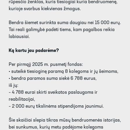
rūpesčio ženklas, kuris tiesiogiai kuria bendruomenę,
kurioje svarbus kiekvienas žmogus.
Bendra šiemet surinkta suma daugiau nei 15 000 eurų.
Tai reali galimybė padėti tiems, kam pagalbos reikia
labiausiai.
Ką kartu jau padarėme?
Per pirmąjį 2025 m. pusmetį fondas:
• suteikė tiesioginę paramą 8 kolegoms ir jų šeimoms,
• bendra paramos suma siekė 6 788 eurus,
iš jų:
– 4 788 eurai skirti sveikatos paslaugoms ir
reabilitacijai,
– 2 000 eurų tikslinėms stipendijoms jaunimui.
Šie skaičiai slepia tikras mūsų bendruomenės istorijas,
bei sunkumus, kurių metu padėjome kolegoms