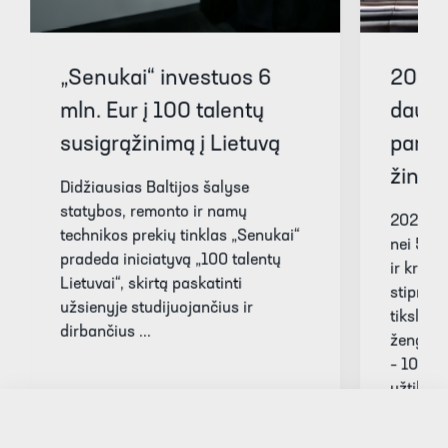
„Senukai“ investuos 6
2024 
mln. Eur į 100 talentų
daugi
susigrąžinimą į Lietuvą
param
žingsn
Didžiausias Baltijos šalyse
statybos, remonto ir namų
2024 m.
technikos prekių tinklas „Senukai“
nei 58 
pradeda iniciatyvą „100 talentų
ir krypt
Lietuvai“, skirtą paskatinti
stiprinim
užsienyje studijuojančius ir
tikslinė
dirbančius ...
žengtas
– 100 0
užtikrin