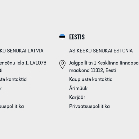
EESTIS
KO SENUKAI LATVIA
AS KESKO SENUKAI ESTONIA
ncēnu iela 1, LV1073
Jalgpalli tn 1 Kesklinna Iinnaosa
ti
maakond 11312, Eesti
te kontaktid
Kaupluste kontaktid
k
Ärimüük
Karjäär
suspoliitika
Privaatsuspoliitika