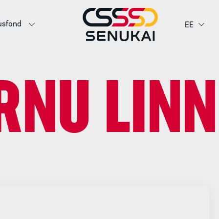
usfond
EE
RNU LINN