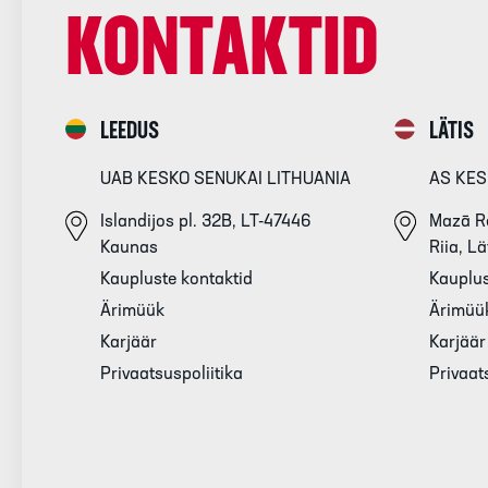
KONTAKTID
LEEDUS
LÄTIS
UAB KESKO SENUKAI LITHUANIA
AS KES
Islandijos pl. 32B, LT-47446
Mazā Re
Kaunas
Riia, Lä
Kaupluste kontaktid
Kauplus
Ärimüük
Ärimüü
Karjäär
Karjäär
Privaatsuspoliitika
Privaat