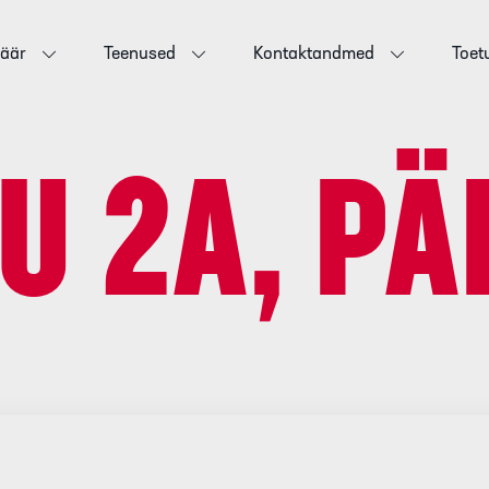
jäär
Teenused
Kontaktandmed
Toet
U 2A, PÄ