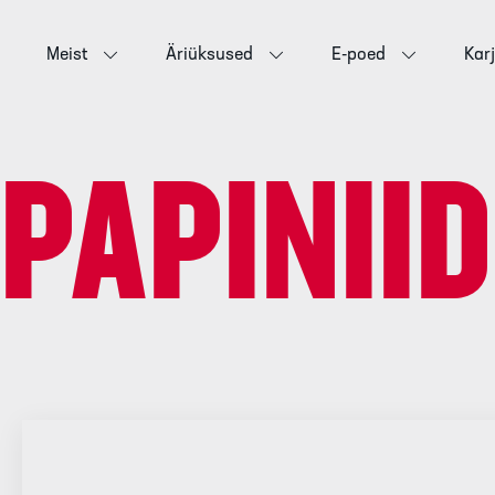
Meist
Äriüksused
E-poed
Kar
PAPINIID