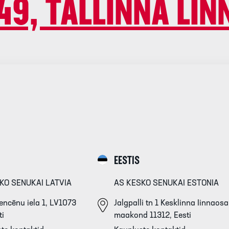
9, TALLINNA LIN
EESTIS
KO SENUKAI LATVIA
AS KESKO SENUKAI ESTONIA
ncēnu iela 1, LV1073
Jalgpalli tn 1 Kesklinna Iinnaosa
ti
maakond 11312, Eesti