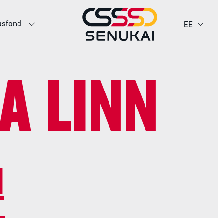
usfond
EE
A LINN
N