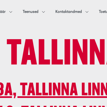
jäär
Teenused
Kontaktandmed
Toet
:
TALLINN
8A, TALLINNA LIN