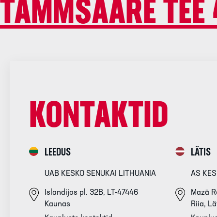
TAMMSAARE TEE 4
KONTAKTID
LEEDUS
LÄTIS
UAB KESKO SENUKAI LITHUANIA
AS KES
Islandijos pl. 32B, LT-47446
Mazā Re
Kaunas
Riia, Lä