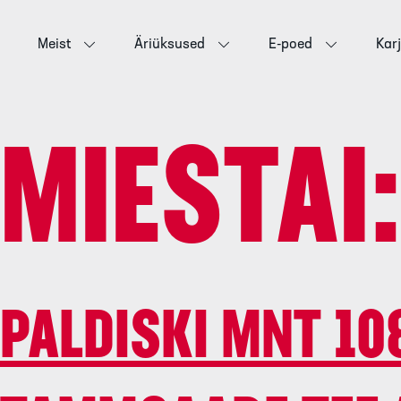
Meist
Äriüksused
E-poed
Kar
MIESTAI
PALDISKI MNT 10