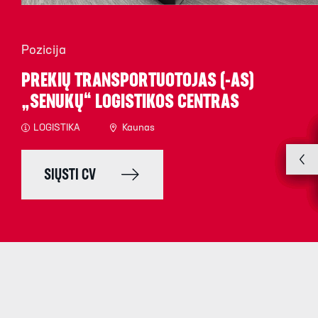
Pozicija
PREKIŲ TRANSPORTUOTOJAS (-AS)
„SENUKŲ“ LOGISTIKOS CENTRAS
LOGISTIKA
Kaunas
SIŲSTI CV