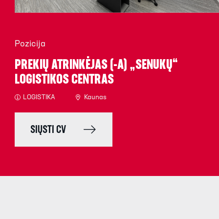
Pozicija
PREKIŲ ATRINKĖJAS (-A) „SENUKŲ“
LOGISTIKOS CENTRAS
LOGISTIKA
Kaunas
SIŲSTI CV