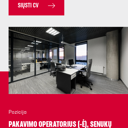
SIŲSTI CV
Pozicija
PAKAVIMO OPERATORIUS (-Ė), SENUKŲ