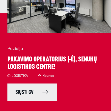
Pozicija
PAKAVIMO OPERATORIUS (-Ė), SENUKŲ
LOGISTIKOS CENTRE!
LOGISTIKA
Kaunas
SIŲSTI CV