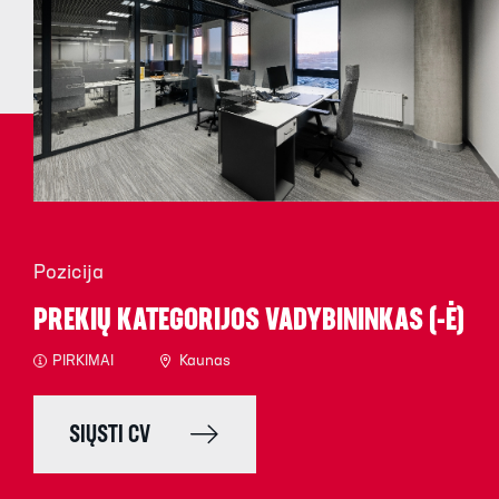
Pozicija
PREKIŲ KATEGORIJOS VADYBININKAS (-Ė)
PIRKIMAI
Kaunas
SIŲSTI CV