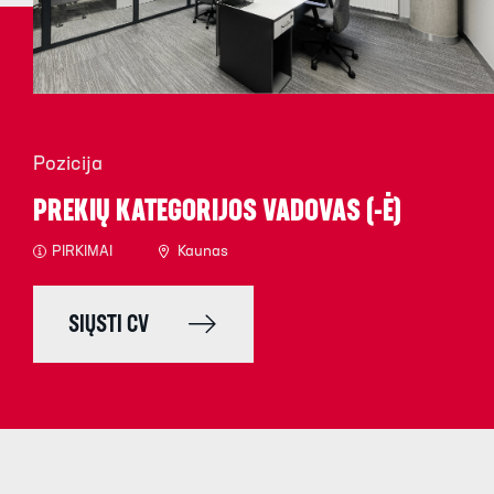
Pozicija
PREKIŲ KATEGORIJOS VADOVAS (-Ė)
PIRKIMAI
Kaunas
SIŲSTI CV