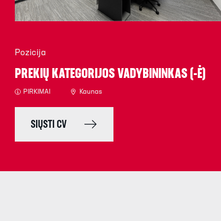
Pozicija
PREKIŲ KATEGORIJOS VADYBININKAS (-Ė)
PIRKIMAI
Kaunas
SIŲSTI CV