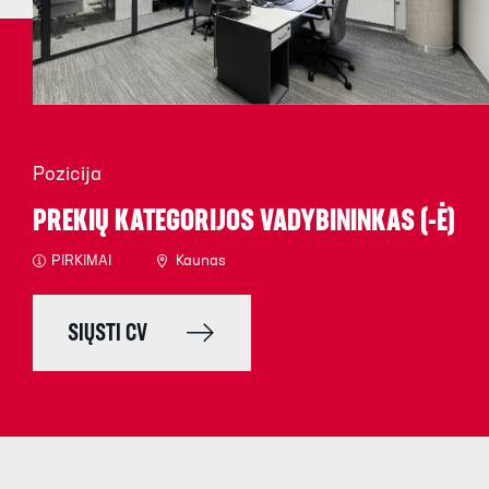
Pozicija
PREKIŲ KATEGORIJOS VADYBININKAS (-Ė)
PIRKIMAI
Kaunas
SIŲSTI CV