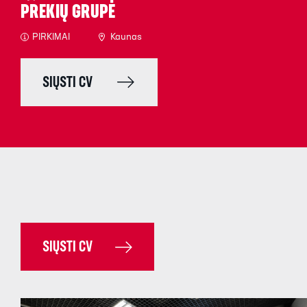
PREKIŲ GRUPĖ
PIRKIMAI
Kaunas
SIŲSTI CV
SIŲSTI CV