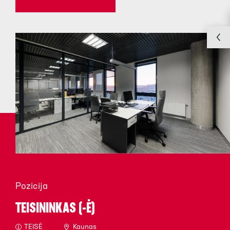
Pozicija
TEISININKAS (-Ė)
TEISĖ
Kaunas