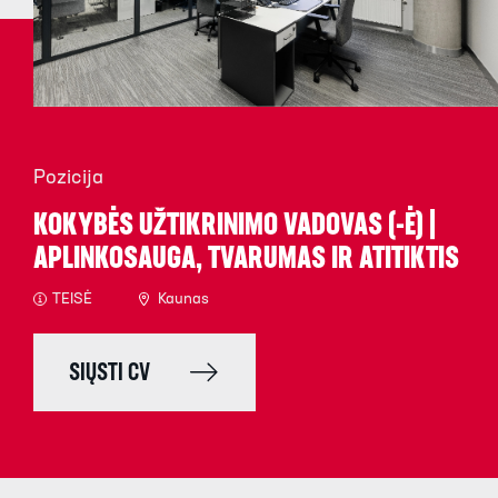
Pozicija
KOKYBĖS UŽTIKRINIMO VADOVAS (-Ė) |
APLINKOSAUGA, TVARUMAS IR ATITIKTIS
TEISĖ
Kaunas
SIŲSTI CV