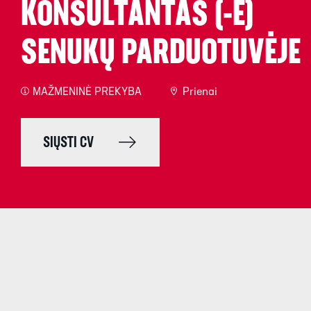
KONSULTANTAS (-Ė)
SENUKŲ PARDUOTUVĖJE
MAŽMENINĖ PREKYBA
Prienai
SIŲSTI CV