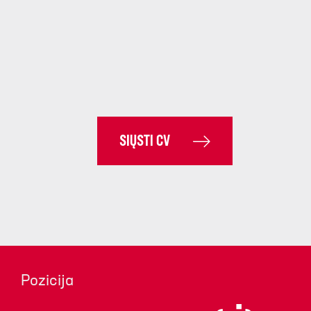
SIŲSTI CV
Pozicija