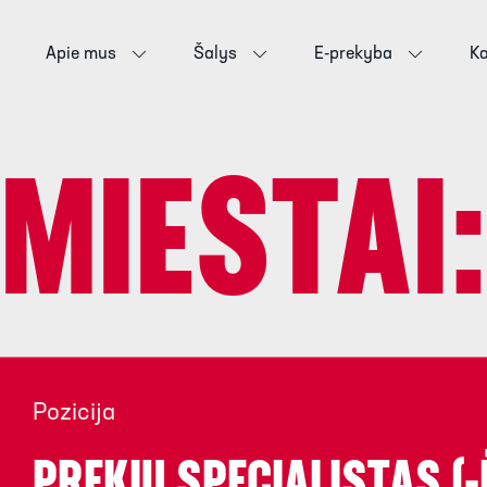
Apie mus
Šalys
E-prekyba
Ka
MIESTAI
Pozicija
PREKIŲ SPECIALISTAS (-Ė