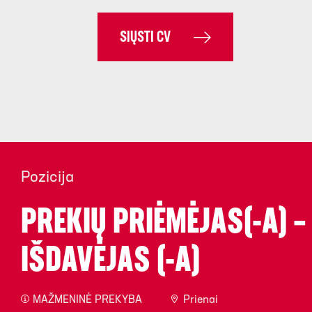
SIŲSTI CV
Pozicija
PREKIŲ PRIĖMĖJAS(-A) –
IŠDAVĖJAS (-A)
MAŽMENINĖ PREKYBA
Prienai