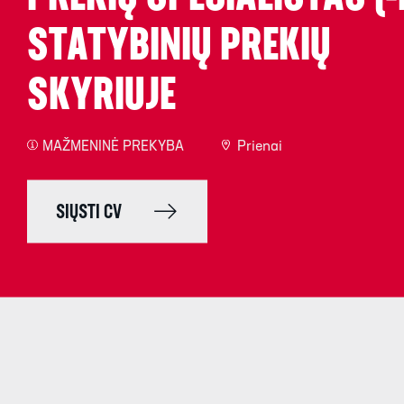
STATYBINIŲ PREKIŲ
SKYRIUJE
MAŽMENINĖ PREKYBA
Prienai
SIŲSTI CV