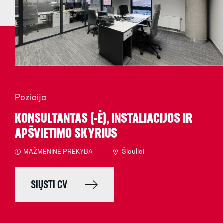
Pozicija
KONSULTANTAS (-Ė), INSTALIACIJOS IR
APŠVIETIMO SKYRIUS
MAŽMENINĖ PREKYBA
Šiauliai
SIŲSTI CV