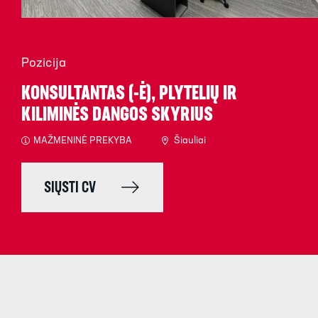
Pozicija
KONSULTANTAS (-Ė), PLYTELIŲ IR
KILIMINĖS DANGOS SKYRIUS
MAŽMENINĖ PREKYBA
Šiauliai
SIŲSTI CV