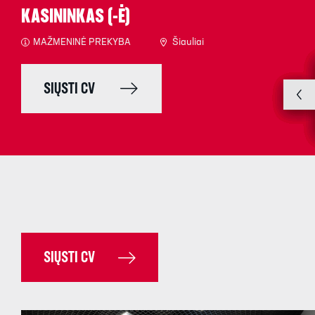
KASININKAS (-Ė)
MAŽMENINĖ PREKYBA
Šiauliai
SIŲSTI CV
SIŲSTI CV