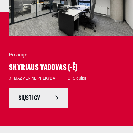
Pozicija
SKYRIAUS VADOVAS (-Ė)
MAŽMENINĖ PREKYBA
Šiauliai
SIŲSTI CV