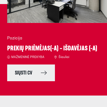
Pozicija
PREKIŲ PRIĖMĖJAS(-A) – IŠDAVĖJAS (-A)
MAŽMENINĖ PREKYBA
Šiauliai
SIŲSTI CV