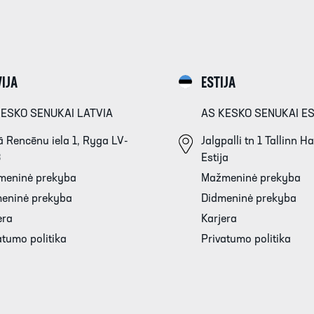
IJA
ESTIJA
KESKO SENUKAI LATVIA
AS KESKO SENUKAI E
 Rencēnu iela 1, Ryga LV-
Jalgpalli tn 1 Tallinn 
3
Estija
meninė prekyba
Mažmeninė prekyba
eninė prekyba
Didmeninė prekyba
era
Karjera
atumo politika
Privatumo politika