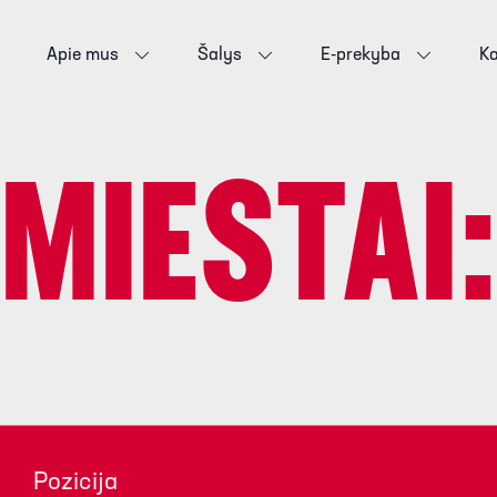
Apie mus
Šalys
E-prekyba
Ka
MIESTAI
Pozicija