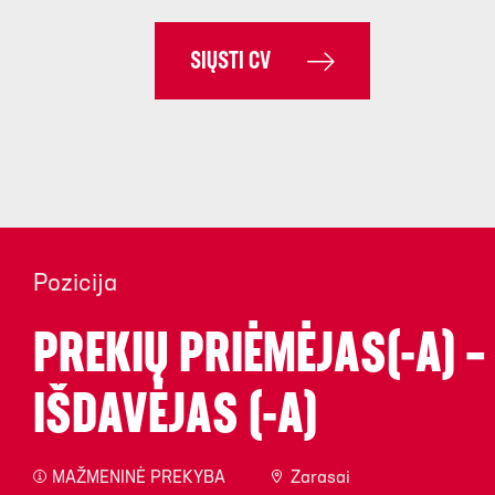
SIŲSTI CV
Pozicija
PREKIŲ PRIĖMĖJAS(-A) –
IŠDAVĖJAS (-A)
MAŽMENINĖ PREKYBA
Zarasai