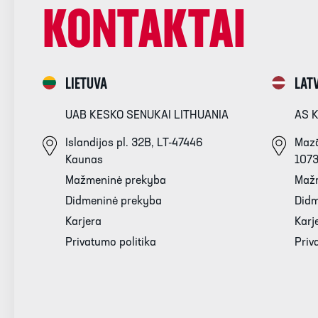
KONTAKTAI
LIETUVA
LATV
UAB KESKO SENUKAI LITHUANIA
AS 
Islandijos pl. 32B, LT-47446
Mazā
Kaunas
107
Mažmeninė prekyba
Maž
Didmeninė prekyba
Didm
Karjera
Karj
Privatumo politika
Priv