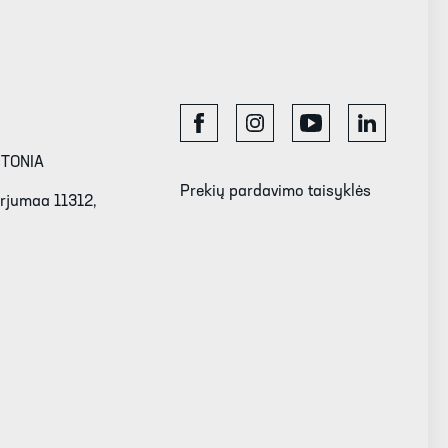
STONIA
Prekių pardavimo taisyklės
Harjumaa 11312,
Kesko Senukai Lithuania
Kesko Senukai Digital