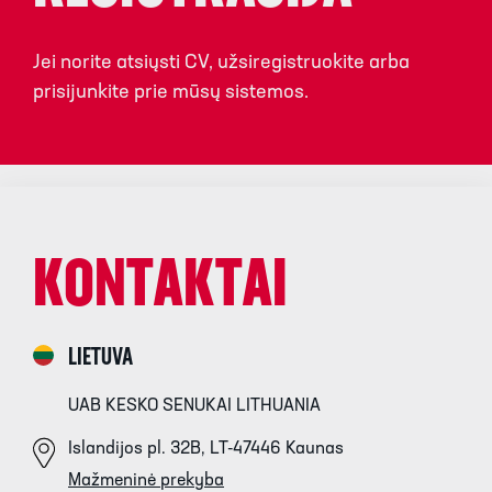
Jei norite atsiųsti CV, užsiregistruokite arba
prisijunkite prie mūsų sistemos.
KONTAKTAI
LIETUVA
UAB KESKO SENUKAI LITHUANIA
Islandijos pl. 32B, LT-47446 Kaunas
Mažmeninė prekyba