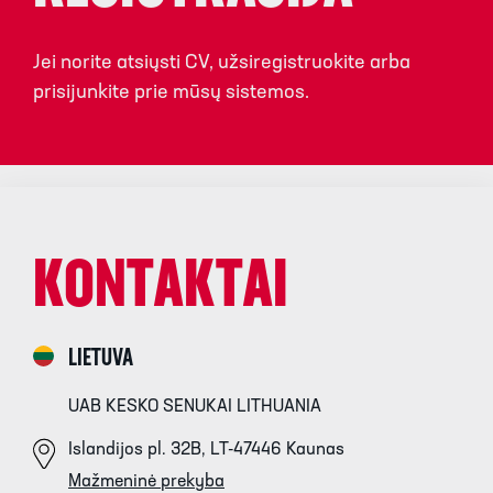
Jei norite atsiųsti CV, užsiregistruokite arba
prisijunkite prie mūsų sistemos.
KONTAKTAI
LIETUVA
UAB KESKO SENUKAI LITHUANIA
Islandijos pl. 32B, LT-47446 Kaunas
Mažmeninė prekyba