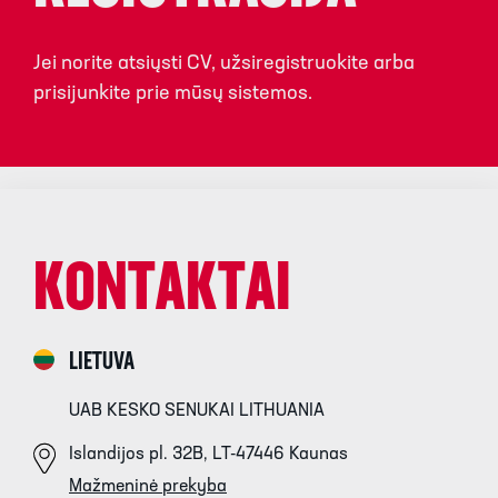
Jei norite atsiųsti CV, užsiregistruokite arba
prisijunkite prie mūsų sistemos.
KONTAKTAI
LIETUVA
UAB KESKO SENUKAI LITHUANIA
Islandijos pl. 32B, LT-47446 Kaunas
Mažmeninė prekyba