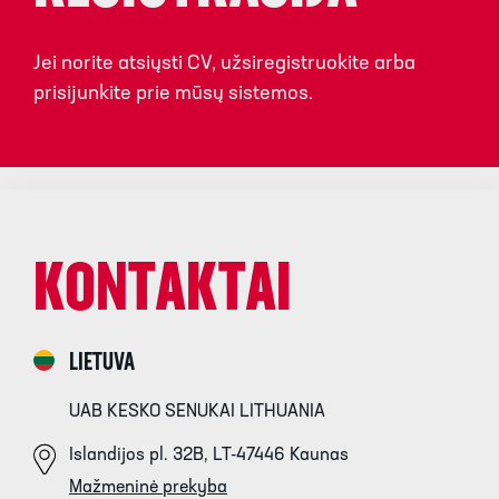
Jei norite atsiųsti CV, užsiregistruokite arba
prisijunkite prie mūsų sistemos.
KONTAKTAI
LIETUVA
UAB KESKO SENUKAI LITHUANIA
Islandijos pl. 32B, LT-47446 Kaunas
Mažmeninė prekyba