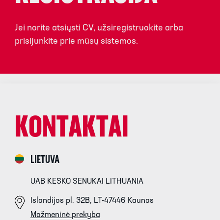
Jei norite atsiųsti CV, užsiregistruokite arba
prisijunkite prie mūsų sistemos.
KONTAKTAI
LIETUVA
UAB KESKO SENUKAI LITHUANIA
Islandijos pl. 32B, LT-47446 Kaunas
Mažmeninė prekyba