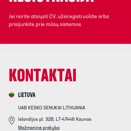
Jei norite atsiųsti CV, užsiregistruokite arba
prisijunkite prie mūsų sistemos.
KONTAKTAI
LIETUVA
UAB KESKO SENUKAI LITHUANIA
Islandijos pl. 32B, LT-47446 Kaunas
Mažmeninė prekyba