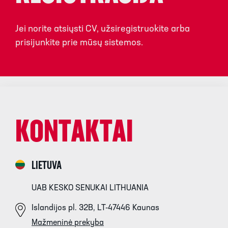
Jei norite atsiųsti CV, užsiregistruokite arba
prisijunkite prie mūsų sistemos.
KONTAKTAI
LIETUVA
UAB KESKO SENUKAI LITHUANIA
Islandijos pl. 32B, LT-47446 Kaunas
Mažmeninė prekyba