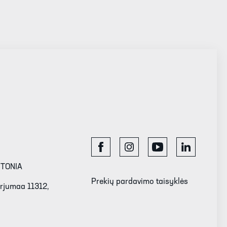
STONIA
Prekių pardavimo taisyklės
Harjumaa 11312,