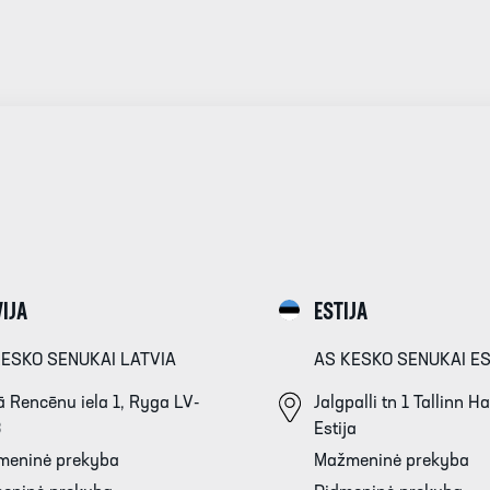
IJA
ESTIJA
KESKO SENUKAI LATVIA
AS KESKO SENUKAI E
 Rencēnu iela 1, Ryga LV-
Jalgpalli tn 1 Tallinn 
3
Estija
meninė prekyba
Mažmeninė prekyba