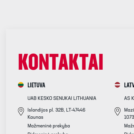
KONTAKTAI
LIETUVA
LATV
UAB KESKO SENUKAI LITHUANIA
AS 
Islandijos pl. 32B, LT-47446
Mazā
Kaunas
107
Mažmeninė prekyba
Maž