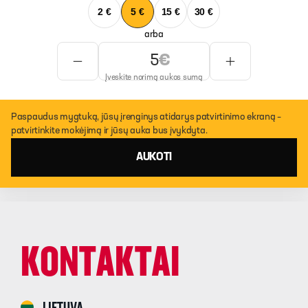
2 €
5 €
15 €
30 €
arba
€
Įveskite norimą aukos sumą
Paspaudus mygtuką, jūsų įrenginys atidarys patvirtinimo ekraną –
patvirtinkite mokėjimą ir jūsų auka bus įvykdyta.
AUKOTI
KONTAKTAI