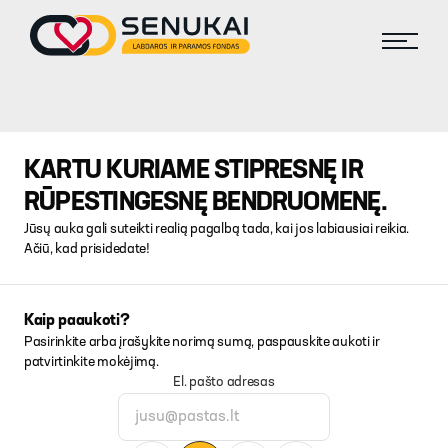
KARTU KURIAME STIPRESNĘ IR
RŪPESTINGESNĘ BENDRUOMENĘ.
Jūsų auka gali suteikti realią pagalbą tada, kai jos labiausiai reikia.
Ačiū, kad prisidedate!
Kaip paaukoti?
Pasirinkite arba įrašykite norimą sumą, paspauskite aukoti ir
patvirtinkite mokėjimą.
El. pašto adresas