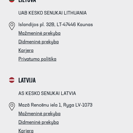
LIETUVA
UAB KESKO SENUKAI LITHUANIA
Islandijos pl. 32B, LT-47446 Kaunas
Mažmeninė prekyba
Didmeninė prekyba
Karjera
Privatumo politika
LATVIJA
AS KESKO SENUKAI LATVIA
Mazā Rencēnu iela 1, Ryga LV-1073
Mažmeninė prekyba
Didmeninė prekyba
Karjera