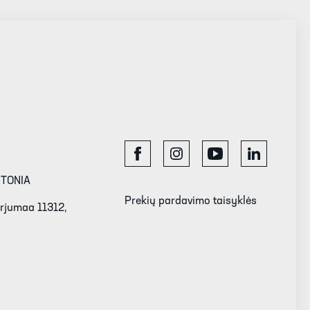
STONIA
Prekių pardavimo taisyklės
Harjumaa 11312,