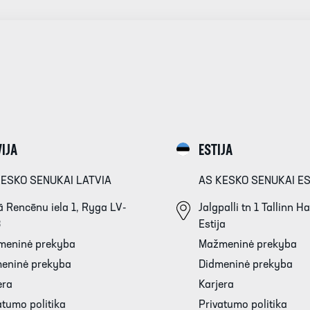
IJA
ESTIJA
KESKO SENUKAI LATVIA
AS KESKO SENUKAI E
 Rencēnu iela 1, Ryga LV-
Jalgpalli tn 1 Tallinn 
3
Estija
meninė prekyba
Mažmeninė prekyba
eninė prekyba
Didmeninė prekyba
era
Karjera
atumo politika
Privatumo politika