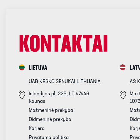
KONTAKTAI
LIETUVA
LATV
UAB KESKO SENUKAI LITHUANIA
AS 
Islandijos pl. 32B, LT-47446
Mazā
Kaunas
107
Mažmeninė prekyba
Maž
Didmeninė prekyba
Didm
Karjera
Karj
Privatumo politika
Priv