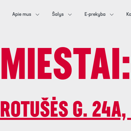
Apie mus
Šalys
E-prekyba
Ka
MIESTAI
ROTUŠĖS G. 24A,