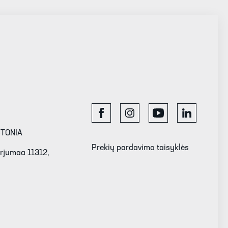
STONIA
Prekių pardavimo taisyklės
Harjumaa 11312,