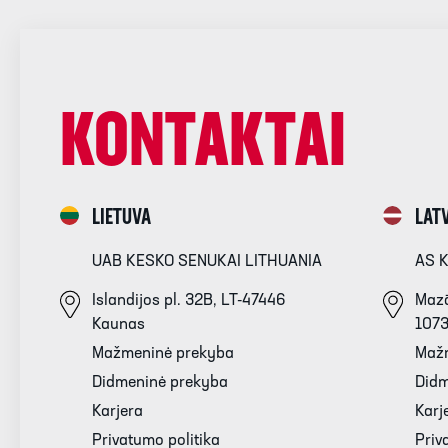
KONTAKTAI
LIETUVA
LATV
UAB KESKO SENUKAI LITHUANIA
AS 
Islandijos pl. 32B, LT-47446
Mazā
Kaunas
107
Mažmeninė prekyba
Maž
Didmeninė prekyba
Didm
Karjera
Karj
Privatumo politika
Priv