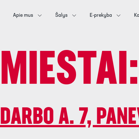
Apie mus
Šalys
E-prekyba
Ka
MIESTAI
DARBO A. 7, PAN