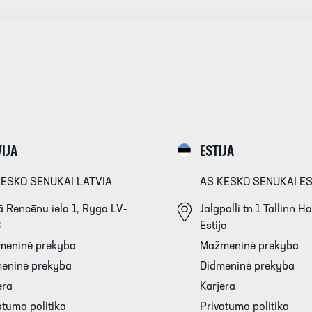
IJA
ESTIJA
KESKO SENUKAI LATVIA
AS KESKO SENUKAI E
 Rencēnu iela 1, Ryga LV-
Jalgpalli tn 1 Tallinn 
3
Estija
meninė prekyba
Mažmeninė prekyba
eninė prekyba
Didmeninė prekyba
era
Karjera
atumo politika
Privatumo politika