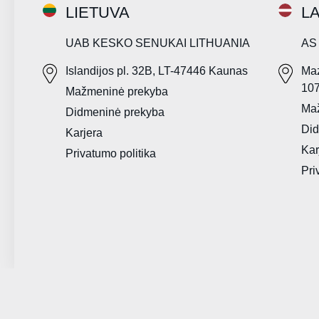
LIETUVA
LA
UAB KESKO SENUKAI LITHUANIA
AS
Islandijos pl. 32B, LT-47446 Kaunas
Maz
10
Mažmeninė prekyba
Ma
Didmeninė prekyba
Did
Karjera
Kar
Privatumo politika
Pri