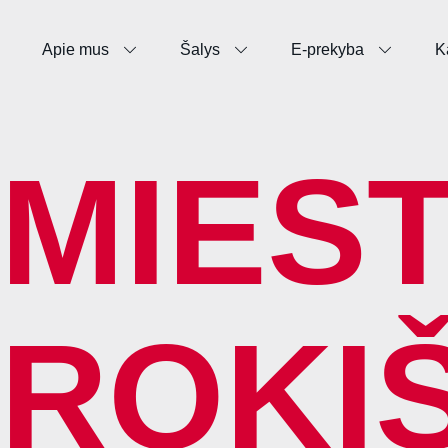
Apie mus
Šalys
E-prekyba
K
MIEST
ROKI