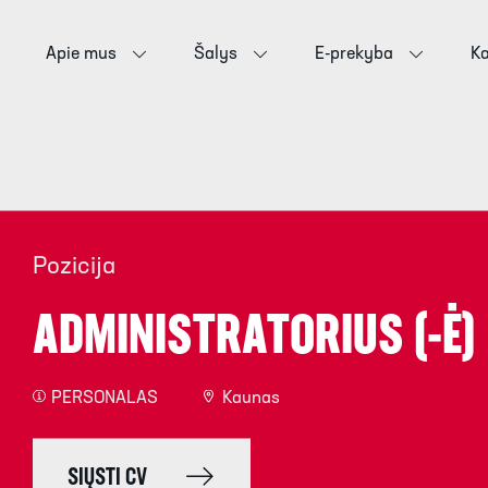
Apie mus
Šalys
E-prekyba
Ka
Pozicija
ADMINISTRATORIUS (-Ė)
PERSONALAS
Kaunas
SIŲSTI CV