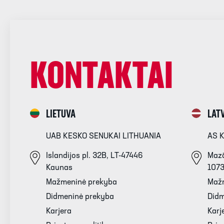
KONTAKTAI
LIETUVA
LATV
UAB KESKO SENUKAI LITHUANIA
AS 
Islandijos pl. 32B, LT-47446
Mazā
Kaunas
107
Mažmeninė prekyba
Maž
Didmeninė prekyba
Didm
Karjera
Karj