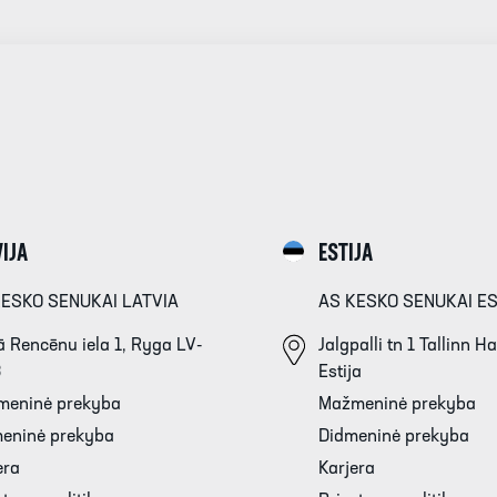
IJA
ESTIJA
KESKO SENUKAI LATVIA
AS KESKO SENUKAI E
 Rencēnu iela 1, Ryga LV-
Jalgpalli tn 1 Tallinn 
3
Estija
meninė prekyba
Mažmeninė prekyba
eninė prekyba
Didmeninė prekyba
era
Karjera