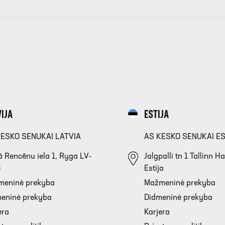
IJA
ESTIJA
KESKO SENUKAI LATVIA
AS KESKO SENUKAI E
 Rencēnu iela 1, Ryga LV-
Jalgpalli tn 1 Tallinn 
3
Estija
meninė prekyba
Mažmeninė prekyba
eninė prekyba
Didmeninė prekyba
era
Karjera