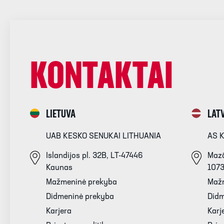
KONTAKTAI
LIETUVA
LATV
UAB KESKO SENUKAI LITHUANIA
AS 
Islandijos pl. 32B, LT-47446
Mazā
Kaunas
107
Mažmeninė prekyba
Maž
Didmeninė prekyba
Didm
Karjera
Karj