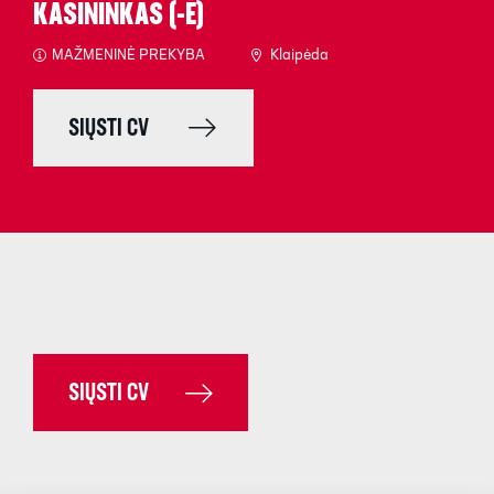
KASININKAS (-Ė)
MAŽMENINĖ PREKYBA
Klaipėda
SIŲSTI CV
SIŲSTI CV