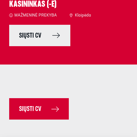
KASININKAS (-Ė)
MAŽMENINĖ PREKYBA
Klaipėda
SIŲSTI CV
SIŲSTI CV