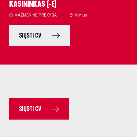
KASININKAS (-Ė)
MAŽMENINĖ PREKYBA
Vilnius
SIŲSTI CV
SIŲSTI CV