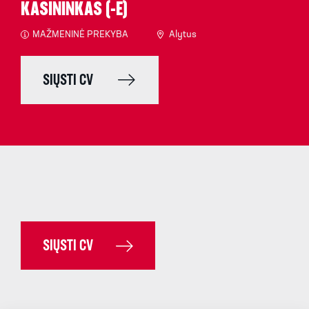
KASININKAS (-Ė)
MAŽMENINĖ PREKYBA
Alytus
SIŲSTI CV
SIŲSTI CV