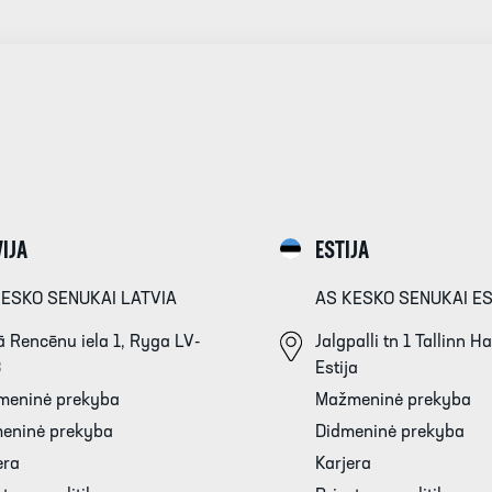
IJA
ESTIJA
KESKO SENUKAI LATVIA
AS KESKO SENUKAI E
 Rencēnu iela 1, Ryga LV-
Jalgpalli tn 1 Tallinn 
3
Estija
meninė prekyba
Mažmeninė prekyba
eninė prekyba
Didmeninė prekyba
era
Karjera