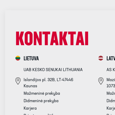
KONTAKTAI
LIETUVA
LATV
UAB KESKO SENUKAI LITHUANIA
AS 
Islandijos pl. 32B, LT-47446
Mazā
Kaunas
107
Mažmeninė prekyba
Maž
Didmeninė prekyba
Didm
Karjera
Karj