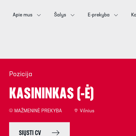
Apie mus
Šalys
E-prekyba
Ka
Pozicija
KASININKAS (-Ė)
MAŽMENINĖ PREKYBA
Vilnius
SIŲSTI CV