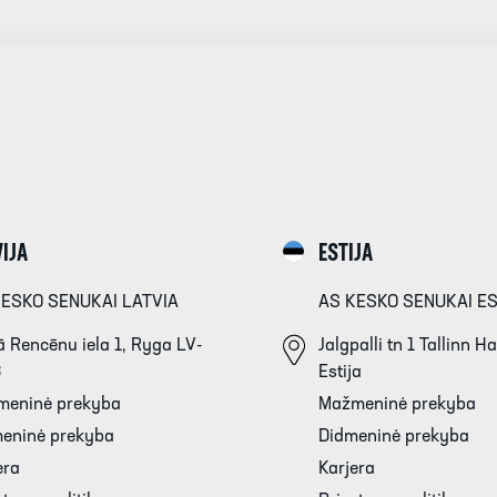
IJA
ESTIJA
KESKO SENUKAI LATVIA
AS KESKO SENUKAI E
 Rencēnu iela 1, Ryga LV-
Jalgpalli tn 1 Tallinn 
3
Estija
meninė prekyba
Mažmeninė prekyba
eninė prekyba
Didmeninė prekyba
era
Karjera