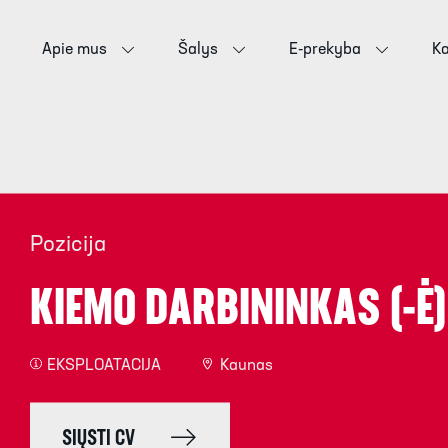
Apie mus
Šalys
E-prekyba
Ka
Pozicija
KIEMO DARBININKAS (-Ė)
EKSPLOATACIJA
Kaunas
SIŲSTI CV