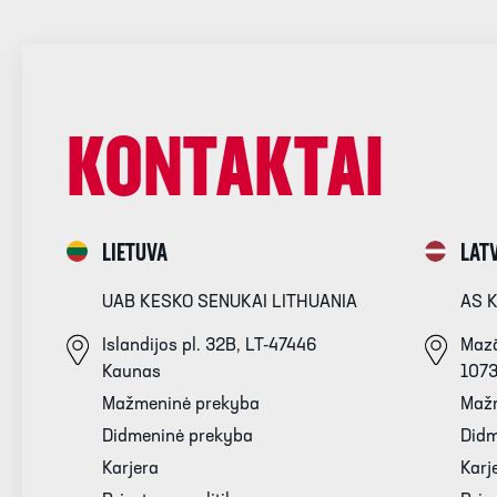
KONTAKTAI
LIETUVA
LATV
UAB KESKO SENUKAI LITHUANIA
AS 
Islandijos pl. 32B, LT-47446
Mazā
Kaunas
107
Mažmeninė prekyba
Maž
Didmeninė prekyba
Didm
Karjera
Karj