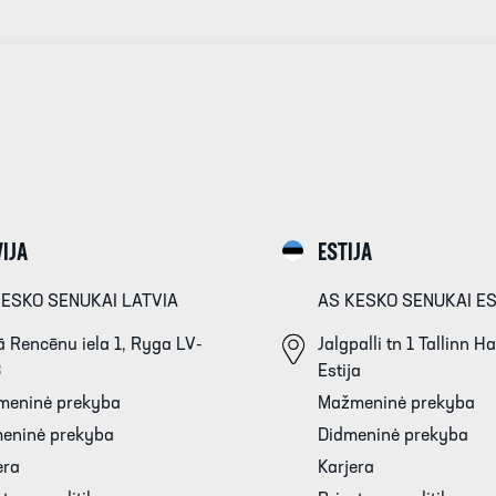
IJA
ESTIJA
KESKO SENUKAI LATVIA
AS KESKO SENUKAI E
 Rencēnu iela 1, Ryga LV-
Jalgpalli tn 1 Tallinn 
3
Estija
meninė prekyba
Mažmeninė prekyba
eninė prekyba
Didmeninė prekyba
era
Karjera