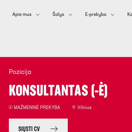
Apie mus
Šalys
E-prekyba
Ka
Pozicija
KONSULTANTAS (-Ė)
MAŽMENINĖ PREKYBA
Vilnius
SIŲSTI CV