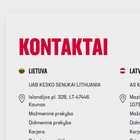
KONTAKTAI
LIETUVA
LATV
UAB KESKO SENUKAI LITHUANIA
AS 
Islandijos pl. 32B, LT-47446
Mazā
Kaunas
107
Mažmeninė prekyba
Maž
Didmeninė prekyba
Didm
Karjera
Karj