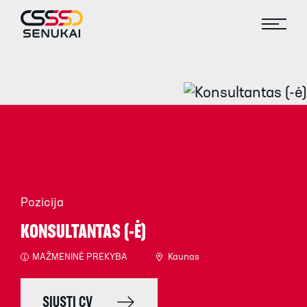
Pozicija
KONSULTANTAS (-Ė)
MAŽMENINĖ PREKYBA
Kaunas
SIŲSTI CV