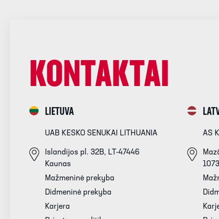
KONTAKTAI
LIETUVA
LATV
UAB KESKO SENUKAI LITHUANIA
AS 
Islandijos pl. 32B, LT-47446
Mazā
Kaunas
107
Mažmeninė prekyba
Maž
Didmeninė prekyba
Didm
Karjera
Karj