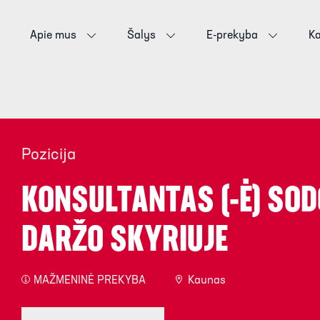
Apie mus
Šalys
E-prekyba
Ka
Pozicija
KONSULTANTAS (-Ė) SOD
DARŽO SKYRIUJE
MAŽMENINĖ PREKYBA
Kaunas