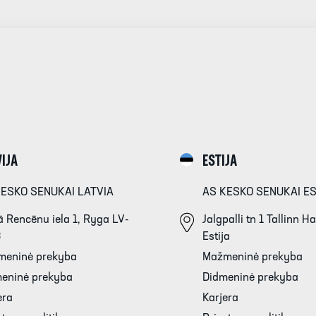
IJA
ESTIJA
KESKO SENUKAI LATVIA
AS KESKO SENUKAI E
 Rencēnu iela 1, Ryga LV-
Jalgpalli tn 1 Tallinn 
3
Estija
meninė prekyba
Mažmeninė prekyba
eninė prekyba
Didmeninė prekyba
era
Karjera