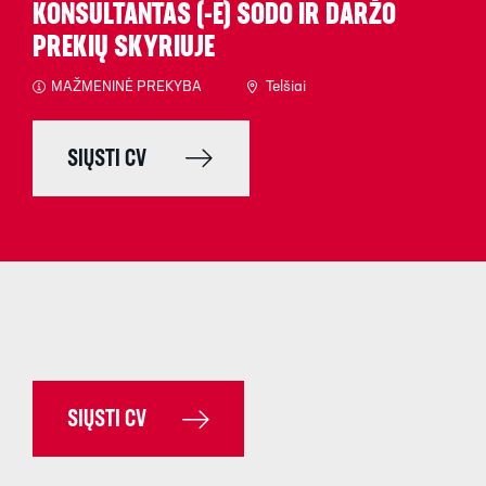
KONSULTANTAS (-Ė) SODO IR DARŽO
PREKIŲ SKYRIUJE
MAŽMENINĖ PREKYBA
Telšiai
SIŲSTI CV
SIŲSTI CV