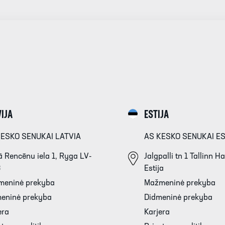
IJA
ESTIJA
KESKO SENUKAI LATVIA
AS KESKO SENUKAI E
 Rencēnu iela 1, Ryga LV-
Jalgpalli tn 1 Tallinn 
3
Estija
meninė prekyba
Mažmeninė prekyba
eninė prekyba
Didmeninė prekyba
era
Karjera