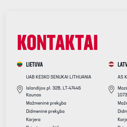
KONTAKTAI
LIETUVA
LATV
UAB KESKO SENUKAI LITHUANIA
AS 
Islandijos pl. 32B, LT-47446
Mazā
Kaunas
107
Mažmeninė prekyba
Maž
Didmeninė prekyba
Didm
Karjera
Karj