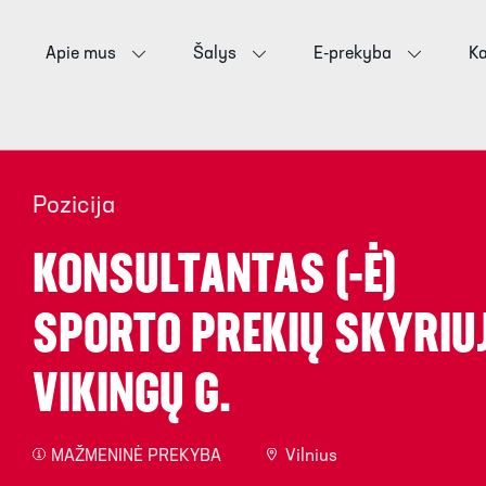
Apie mus
Šalys
E-prekyba
Ka
Pozicija
KONSULTANTAS (-Ė)
SPORTO PREKIŲ SKYRIU
VIKINGŲ G.
MAŽMENINĖ PREKYBA
Vilnius