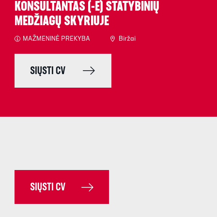
KONSULTANTAS (-Ė) STATYBINIŲ
MEDŽIAGŲ SKYRIUJE
MAŽMENINĖ PREKYBA
Biržai
SIŲSTI CV
SIŲSTI CV