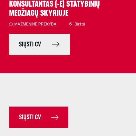
KONSULTANTAS (-Ė) STATYBINIŲ
MEDŽIAGŲ SKYRIUJE
MAŽMENINĖ PREKYBA
Biržai
SIŲSTI CV
SIŲSTI CV