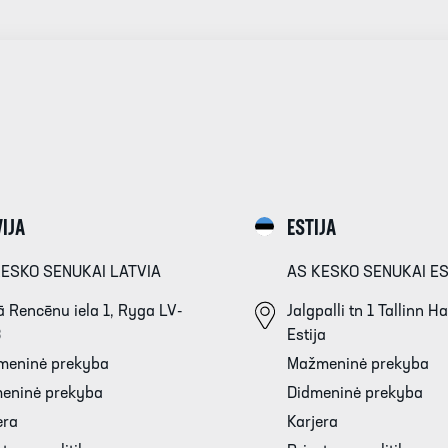
IJA
ESTIJA
KESKO SENUKAI LATVIA
AS KESKO SENUKAI E
 Rencēnu iela 1, Ryga LV-
Jalgpalli tn 1 Tallinn 
3
Estija
meninė prekyba
Mažmeninė prekyba
eninė prekyba
Didmeninė prekyba
era
Karjera