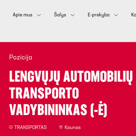
Apie mus
Šalys
E-prekyba
Ka
Pozicija
LENGVŲJŲ AUTOMOBILIŲ
TRANSPORTO
VADYBININKAS (-Ė)
TRANSPORTAS
Kaunas