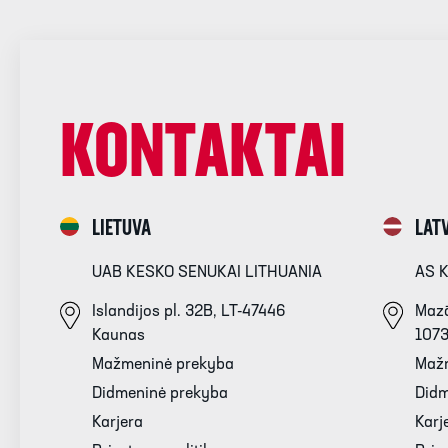
KONTAKTAI
LIETUVA
LATV
UAB KESKO SENUKAI LITHUANIA
AS 
Islandijos pl. 32B, LT-47446
Mazā
Kaunas
107
Mažmeninė prekyba
Maž
Didmeninė prekyba
Didm
Karjera
Karj