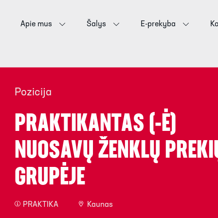
Apie mus
Šalys
E-prekyba
Ka
Pozicija
PRAKTIKANTAS (-Ė)
NUOSAVŲ ŽENKLŲ PREKI
GRUPĖJE
PRAKTIKA
Kaunas