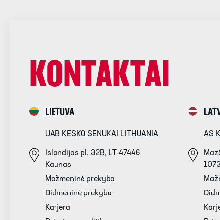
KONTAKTAI
LIETUVA
LATV
UAB KESKO SENUKAI LITHUANIA
AS 
Islandijos pl. 32B, LT-47446
Mazā
Kaunas
107
Mažmeninė prekyba
Maž
Didmeninė prekyba
Didm
Karjera
Karj