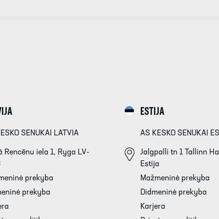
IJA
ESTIJA
KESKO SENUKAI LATVIA
AS KESKO SENUKAI E
 Rencēnu iela 1, Ryga LV-
Jalgpalli tn 1 Tallinn 
3
Estija
meninė prekyba
Mažmeninė prekyba
eninė prekyba
Didmeninė prekyba
era
Karjera