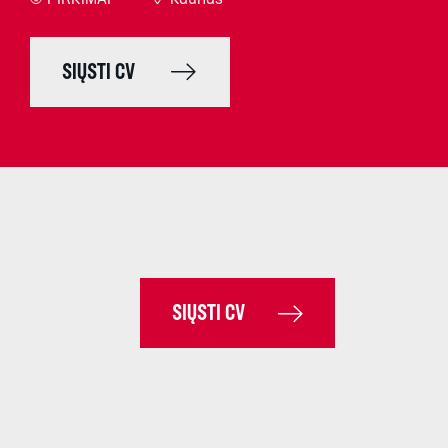
PIRKIMAI
Kaunas
SIŲSTI CV
SIŲSTI CV