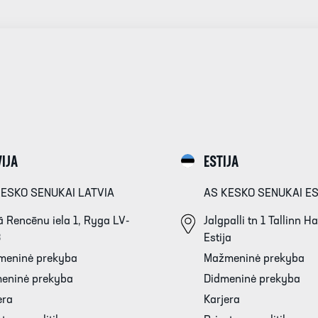
IJA
ESTIJA
KESKO SENUKAI LATVIA
AS KESKO SENUKAI E
 Rencēnu iela 1, Ryga LV-
Jalgpalli tn 1 Tallinn 
3
Estija
meninė prekyba
Mažmeninė prekyba
eninė prekyba
Didmeninė prekyba
era
Karjera