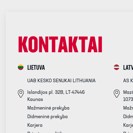
KONTAKTAI
LIETUVA
LATV
UAB KESKO SENUKAI LITHUANIA
AS 
Islandijos pl. 32B, LT-47446
Mazā
Kaunas
107
Mažmeninė prekyba
Maž
Didmeninė prekyba
Didm
Karjera
Karj