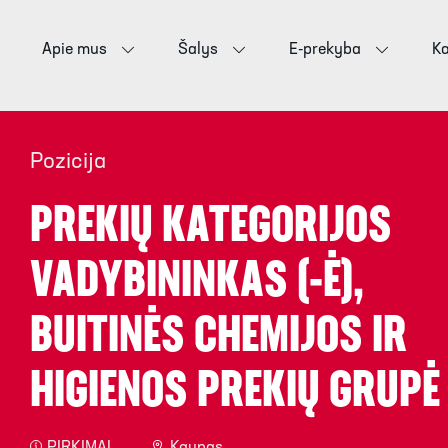
Apie mus
Šalys
E-prekyba
Ka
Pozicija
PREKIŲ KATEGORIJOS
VADYBININKAS (-Ė),
BUITINĖS CHEMIJOS IR
HIGIENOS PREKIŲ GRUPĖ