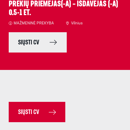
PREKIŲ PRIĖMĖJAS(-A) – IŠDAVĖJAS (-A)
0.5-1 ET.
MAŽMENINĖ PREKYBA
Vilnius
SIŲSTI CV
SIŲSTI CV