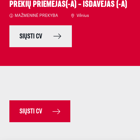
PREKIŲ PRIĖMĖJAS(-A) – IŠDAVĖJAS (-A)
MAŽMENINĖ PREKYBA
Vilnius
SIŲSTI CV
SIŲSTI CV