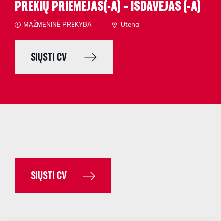
PREKIŲ PRIĖMĖJAS(-A) – IŠDAVĖJAS (-A)
MAŽMENINĖ PREKYBA
Utena
SIŲSTI CV
SIŲSTI CV