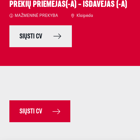
PREKIŲ PRIĖMĖJAS(-A) – IŠDAVĖJAS (-A)
MAŽMENINĖ PREKYBA
Klaipėda
SIŲSTI CV
SIŲSTI CV