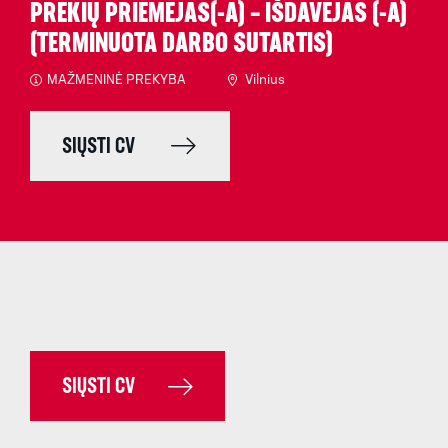
PREKIŲ PRIĖMĖJAS(-A) – IŠDAVĖJAS (-A)
(TERMINUOTA DARBO SUTARTIS)
MAŽMENINĖ PREKYBA
Vilnius
SIŲSTI CV
SIŲSTI CV