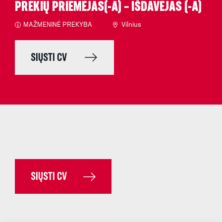
PREKIŲ PRIĖMĖJAS(-A) – IŠDAVĖJAS (-A)
MAŽMENINĖ PREKYBA
Vilnius
SIŲSTI CV
SIŲSTI CV