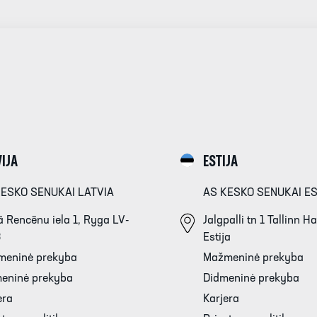
IJA
ESTIJA
KESKO SENUKAI LATVIA
AS KESKO SENUKAI E
 Rencēnu iela 1, Ryga LV-
Jalgpalli tn 1 Tallinn 
3
Estija
meninė prekyba
Mažmeninė prekyba
eninė prekyba
Didmeninė prekyba
era
Karjera