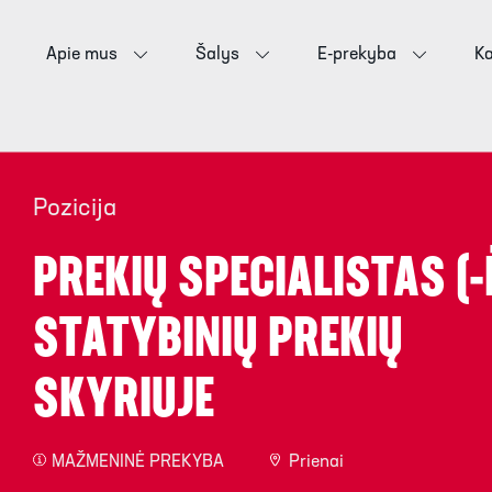
Apie mus
Šalys
E-prekyba
Ka
Pozicija
PREKIŲ SPECIALISTAS (-Ė
STATYBINIŲ PREKIŲ
SKYRIUJE
MAŽMENINĖ PREKYBA
Prienai