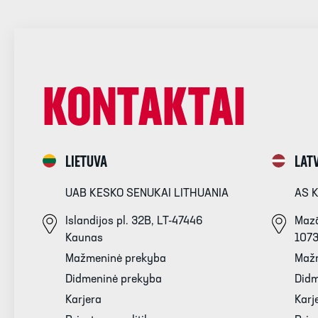
KONTAKTAI
LIETUVA
LATV
UAB KESKO SENUKAI LITHUANIA
AS 
Islandijos pl. 32B, LT-47446
Mazā
Kaunas
107
Mažmeninė prekyba
Maž
Didmeninė prekyba
Didm
Karjera
Karj