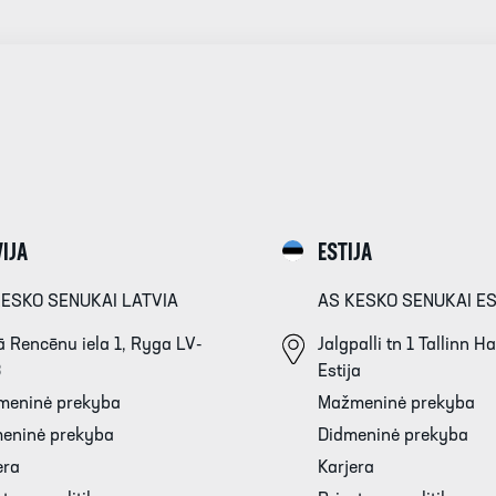
IJA
ESTIJA
KESKO SENUKAI LATVIA
AS KESKO SENUKAI E
 Rencēnu iela 1, Ryga LV-
Jalgpalli tn 1 Tallinn 
3
Estija
meninė prekyba
Mažmeninė prekyba
eninė prekyba
Didmeninė prekyba
era
Karjera