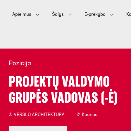
Apie mus
Šalys
E-prekyba
Ka
Pozicija
PROJEKTŲ VALDYMO
GRUPĖS VADOVAS (-Ė)
VERSLO ARCHITEKTŪRA
Kaunas