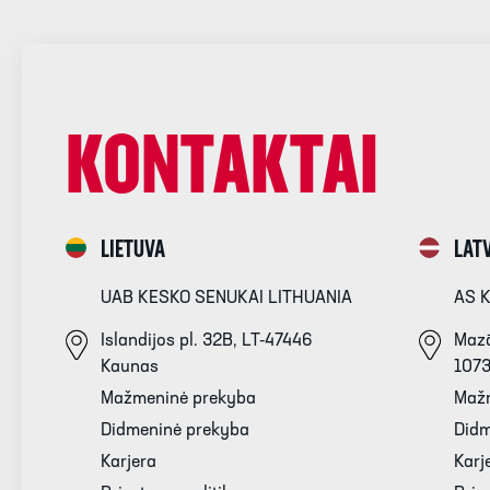
KONTAKTAI
LIETUVA
LATV
UAB KESKO SENUKAI LITHUANIA
AS 
Islandijos pl. 32B, LT-47446
Mazā
Kaunas
107
Mažmeninė prekyba
Maž
Didmeninė prekyba
Didm
Karjera
Karj